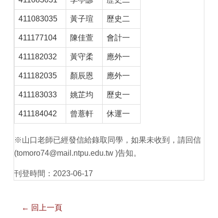
411083035
黃子瑄
歷史二
411177104
陳佳萱
會計一
411182032
黃守柔
應外一
411182035
顏辰恩
應外一
411183033
姚芷均
歷史一
411184042
曾薏軒
休運一
※山口老師已經發信給錄取同學，如果未收到，請回信
(tomoro74@mail.ntpu.edu.tw )告知。
刊登時間：2023-06-17
← 回上一頁