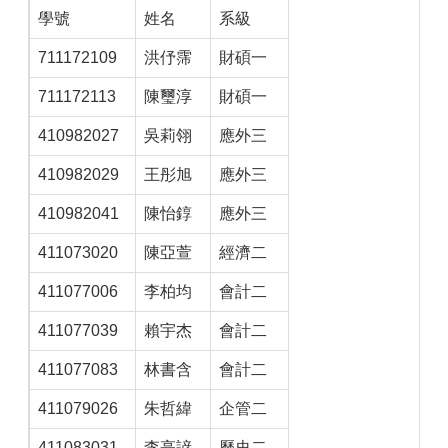
學號
姓名
系級
711172109
洪伃霈
財碩一
711172113
陳璽淳
財碩一
410982027
吳莉翎
應外三
410982029
王彤旭
應外三
410982041
陳怡錞
應外三
411073020
陳亞萱
經濟二
411077006
李柏均
會計二
411077039
賴宇杰
會計二
411077083
林書含
會計二
411079026
朱哲緯
企管二
411083031
李亭諺
歷史二