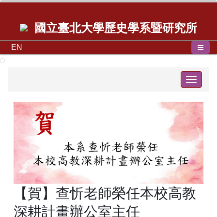
國立臺北大學歷史學系暨研究所
EN
Toggle
navigat
【賀】查忻老師榮任本校高教
深耕計畫辦公室主任