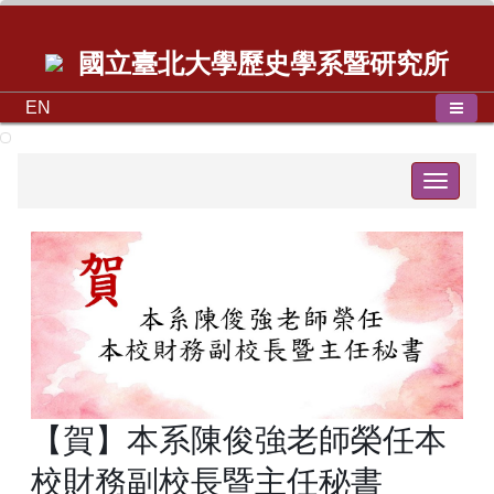
國立臺北大學歷史學系暨研究所
EN
Toggle
navigat
【賀】本系陳俊強老師榮任本
校財務副校長暨主任秘書