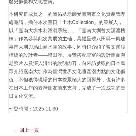
歷史價值和文化意義。
本研究群成員之一的簡佑丞老師受臺南市文化資產管理
處邀請，擔任本次臺日「土木Collection」的策展人，
以「嘉南大圳水利灌溉系統」、「嘉南大圳曾文溪渡槽
橋」作為參與此次共展的主軸，具體呈現八田與一興建
嘉南大圳與烏山頭水庫的故事，同時也介紹了曾文溪渡
槽橋的設計者——增田淳。展覽搭配豐富的設計圖面與
老照片以及深入淺出的說明內容，向來訪參觀的日本民
眾介紹嘉南大圳作為臺灣世界文化遺產潛力點的文化價
值，不但獲得現場的日本觀眾極大的回響外，也有許多
在日本工作的臺灣朋友前來支持，完成了一次成功的臺
日文化交流。
刊登時間：2025-11-30
← 回上一頁