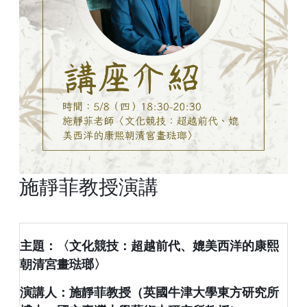
施靜菲教授演講
主題：〈文化競技：超越前代、媲美西洋的康熙
朝清宮畫琺瑯〉
演講人：施靜菲教授（英國牛津大學東方研究所