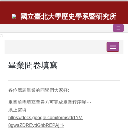
國立臺北大學歷史學系暨研究所
Toggle
navigat
畢業問卷填寫
各位應屆畢業的同學們大家好:
畢業前需填寫問卷方可完成畢業程序喔~~
系上需填
https://docs.google.com/forms/d/1YV-
8gwaZDREydGhbREPAjH-