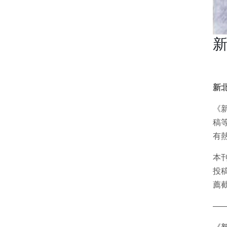
新
新
《
稿
有
本
投
薦
—