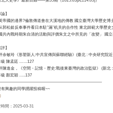
北大史學》最新目錄——第35期（2025.03[民114.03]）
專論】
1 英帝國的邊界?倫敦傳道會在大溪地的傳教 國立臺灣大學歷史博
 从郭松龄反奉事件看日本駐"滿"机关的合作性 東北師範大學歷史文
3 國共內戰時期朱自清的活動與評價朱文之中所見的「改變」 國立臺
書評】
 評余敏玲《形塑新人:中共宣傳與蘇聯經驗》(臺北 : 中央研究院
級 陳孟廷 ……127
 評陳進金，《空間・記憶・歷史:戰後東臺灣的政治監獄》 (新北 :
級 顏宏穎 …..137
——————————————————————————
迎有興趣的同學踴躍投稿喔~~
約
時間：2025-03-31