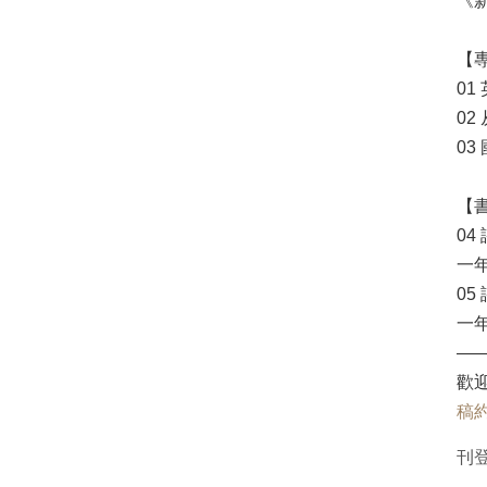
《新
【
0
02
0
【
04
一年
05
一年
—
歡
稿
刊登