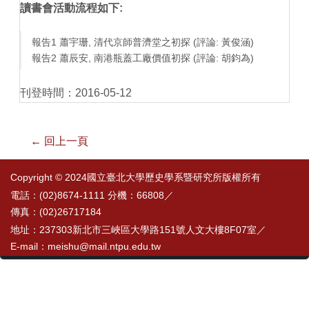
讀書會活動流程如下:
報告1 蕭宇珊, 清代京師普濟堂之初探 (評論: 黃俊涵)
報告2 蕭辰安, 南港瓶蓋工廠價值初探 (評論: 胡鈞為)
刊登時間：2016-05-12
← 回上一頁
Copyright © 2024國立臺北大學歷史學系暨研究所版權所有
電話：(02)8674-1111 分機：66808／
傳真：(02)26717184
地址：237303新北市三峽區大學路151號人文大樓8F07室／
E-mail：meishu@mail.ntpu.edu.tw