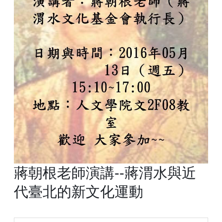
蔣朝根老師演講--蔣渭水與近
代臺北的新文化運動