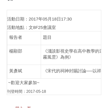
活動日期：
2017
年
05
月
18
日
17:30
活動地點：文
8F25
會議室
報告者
題目
楊顯邵
《淺談影視史學在高中教學的運用
霧風雲》為例》
黃彥斌
《宋代的祠神封賜討論
──
以祥應
~
歡迎大家參加
~
刊登時間：2017-05-18