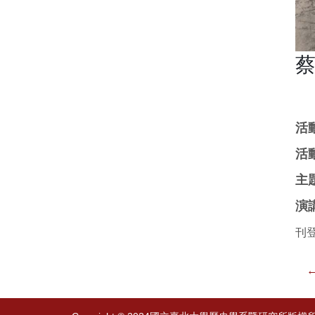
蔡
活動
活
主
演
刊登
←