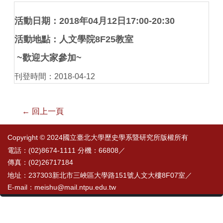
活動日期：
2018
年
04
月
12
日
17:00-20:30
活動地點：人文學院
8F25
教室
~
歡迎大家參加
~
刊登時間：2018-04-12
← 回上一頁
Copyright © 2024國立臺北大學歷史學系暨研究所版權所有
電話：(02)8674-1111 分機：66808／
傳真：(02)26717184
地址：237303新北市三峽區大學路151號人文大樓8F07室／
E-mail：meishu@mail.ntpu.edu.tw