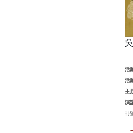
活動
活
主
演
刊登
←