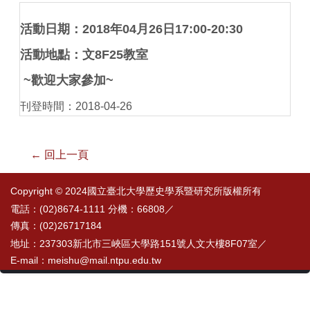
活動日期：
2018
年
04
月
26
日
17:00-20:30
活動地點：文
8F25
教室
~
歡迎大家參加
~
刊登時間：2018-04-26
← 回上一頁
Copyright © 2024國立臺北大學歷史學系暨研究所版權所有
電話：(02)8674-1111 分機：66808／
傳真：(02)26717184
地址：237303新北市三峽區大學路151號人文大樓8F07室／
E-mail：meishu@mail.ntpu.edu.tw