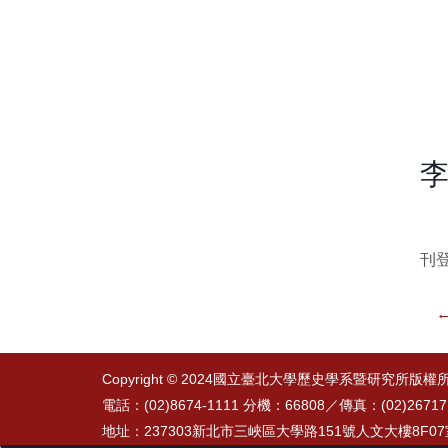
刊登
←
Copyright © 2024國立臺北大學歷史學系暨研究所版權
電話：(02)8674-1111 分機：66808／
傳真：(02)26717
地址：237303新北市三峽區大學路151號人文大樓8F0