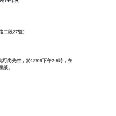
路二段
27
號）
沈可尚先生，於
12/09
下午
2-5
時，在
座談。