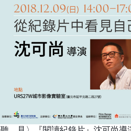
〈聽。見〉『閱讀紀錄片』沈可尚導