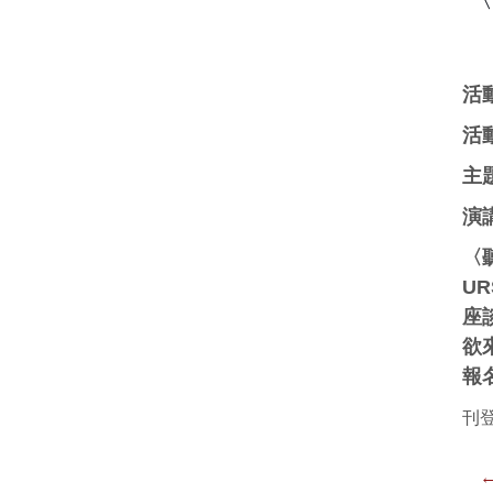
活
活
主
演
〈
UR
座
欲
報
刊登
←