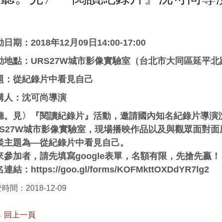
動日期：
2018
年
12
月
09
日
14:00-17:00
動地點：
URS27W
城市影像實驗室（台北市大同區延平北
題：從紀錄片中看見自己
講人：沈可尚導演
聽。見〉『閱讀紀錄片』活動，邀請國內知名紀錄片導演
S27W
城市影像實驗室，現場播映作品以及與觀眾面對面
談主題為
—
從紀錄片中看見自己。
來參加者，請先填寫
google
表單，名額有限，先搶先贏！
名連結：
https://goo.gl/forms/KOFMkttOXDdYR7lg2
時間：2018-12-09
 回上一頁