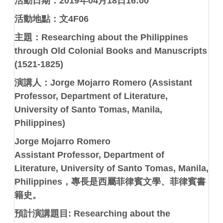
活動日期：
2019
年
04
月
18
日
16:00
活動地點：文
4F06
主題：
Researching about the Philippines
through Old Colonial Books and Manuscripts
(1521-1825)
演講人：
Jorge Mojarro Romero (Assistant
Professor, Department of Literature,
University of Santo Tomas, Manila,
Philippines)
Jorge Mojarro Romero
Assistant Professor, Department of
Literature, University of Santo Tomas, Manila,
Philippines
，專長是西屬菲律賓文學、菲律賓書
籍史。
預計演講題目
: Researching about the