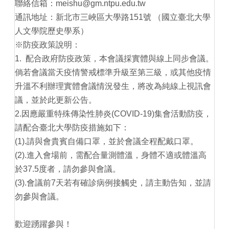
聯絡信箱：meishu@gm.ntpu.edu.tw
通訊地址：新北市三峽區大學路151號 （國立臺北大學
人文學院歷史學系）
※防疫政策說明：
1. 配合政府防疫政策，本會議採實體與線上同步會議。
倘若會議當天疫情警戒標準升級至第三級，或其他疫情
升溫不利辦理實體會議情況發生，將改為純線上視訊會
議，並於此更新公告。
2.因應嚴重特殊傳染性肺炎(COVID-19)集會活動防疫，
請配合臺北大學防疫措施如下：
(1).請與會貴賓自備口罩，並於會議全程配戴口罩。
(2).進入會場前，需配合量測體溫，身體不適或體溫高
於37.5度者，請勿參與會議。
(3).會議前7天若有確診病例接觸史，請主動告知，並請
勿參與會議。
歡迎踴躍參與！