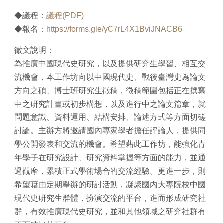
◆議程：
議程(PDF)
◆報名：
https://forms.gle/yC7rL4X1BviJNACB6
徵文說明：
為推廣中國現代史研究，以及提供研究生學習、相互交
流機會，本工作坊向以中國現代史、戰後臺灣史為論文
方向之碩、博士班研究生徵稿，徵稿範圍包括正在撰寫
中之研究計畫或初步構想，以及進行中之論文篇章，就
問題意識、資料運用、結構安排、論述方式等方面切磋
討論。主辦方將邀請國內專家學者擔任評論人，提供同
學公開發表和交流的機會。希望藉此工作坊，能強化青
年學子在研究設計、研究資料掌握等方面的能力，並通
過觀摩，累積正式學術場合的交流經驗。更進一步，則
希望藉由定期舉辦的研討活動，凝聚國內大專院校中國
現代史研究生群體，扮演交流的平台，進而形成研究社
群，有效推廣現代史研究，並和其他領域之研究社群有