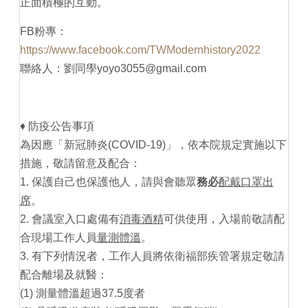
正面積極的互動。
FB粉專：
https://www.facebook.com/TWModernhistory2022
聯絡人：劉同學yoyo3055@gmail.com
♦ 防疫公告事項
為因應「新冠肺炎(COVID-19)」，依本院規定實施以下
措施，敬請留意及配合：
1. 保護自己也保護他人，請與會聽眾
務必
配戴口罩出
席
。
2. 會議室入口處備有
消毒酒精
可供使用，入場前敬請配
合現場工作人員
量測體溫
。
3. 有下列情況者，工作人員將依衛福部疾管署規定敬請
配合離場及就醫：
(1) 測量體溫超過37.5度者