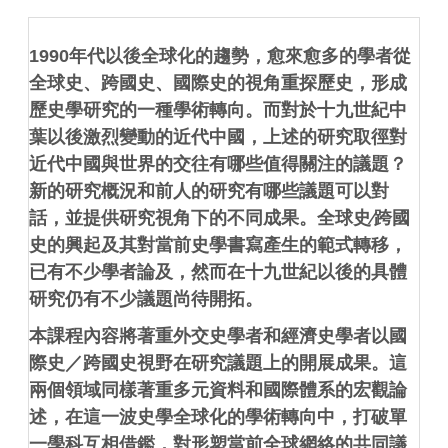
1990
年代以後全球化的趨勢，愈來愈多的學者從
全球史、跨國史、國際史的視角重探歷史，形成
歷史學研究的一種學術轉向。而對於十九世紀中
葉以後激烈變動的近代中國，上述的研究取徑對
近代中國與世界的交往有哪些值得關注的議題？
新的研究概況和前人的研究有哪些議題可以對
話，並提供研究視角下的不同成果。全球史
∕
跨國
史的興起及其對當前史學書寫產生的範式轉移，
已有不少學者論及，然而在十九世紀以後的具體
研究仍有不少議題尚待開拓。
本課程內容將著重外交史學者和經濟史學者以國
際史／跨國史視野在研究議題上的開展成果。這
兩個領域同樣著重多元資料和國際體系的宏觀論
述，在這一波史學全球化的學術轉向中，打破單
一學科互相借鑑，對形塑當前全球網絡的共同議