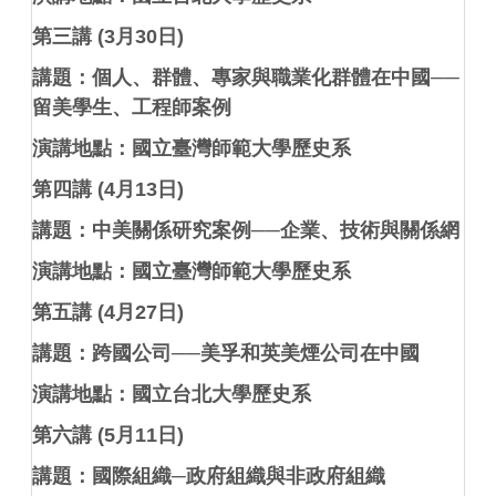
第三講
(3
月
30
日
)
講題：個人、群體、專家與職業化群體在中國
──
留美學生、工程師案例
演講地點：國立臺灣師範大學歷史系
第四講
(4
月
13
日
)
講題：中美關係研究案例
──
企業、技術與關係網
演講地點：國立臺灣師範大學歷史系
第五講
(4
月
27
日
)
講題：跨國公司
──
美孚和英美煙公司在中國
演講地點：國立台北大學歷史系
第六講
(5
月
11
日
)
講題：國際組織
─
政府組織與非政府組織