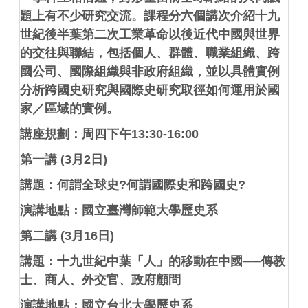
題上有不少研究交流。課程分六個講次介紹十九
世紀後半葉第二次工業革命以後近代中國與世界
的交往與聯結，包括個人、群體、職業組織、跨
國公司、國際組織與非政府組織，並以具體實例
分析跨國史研究與國際史研究取徑如何運用於國
家／區域的實例。
講座規劃：周四下午
13:30-16:00
第一講
(3
月
2
日
)
講題：何謂全球史
?
何謂國際史和跨國史
?
演講地點：國立臺灣師範大學歷史系
第二講
(3
月
16
日
)
講題：十九世紀中葉「人」的移動在中國
──
傳教
士、商人、外交官、政府顧問
演講地點：國立台北大學歷史系