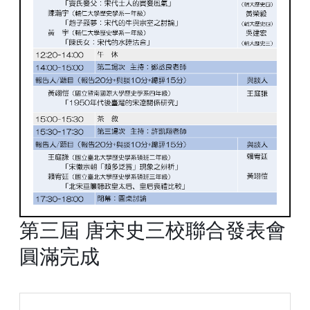
第三屆 唐宋史三校聯合發表會
圓滿完成