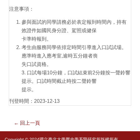
注意事項：
參與面試的同學請務必於表定報到時間內，持有
效證件如國民身分證、駕照或健保
卡準時報到。
考生由服務同學依排定時間引導進入口試試場。
應準時進入應考室,逾時五分鐘者喪
失口試資格。
3. 口試每場10分鐘，口試結束前2分鐘按一聲鈴響
提示。口試時間截止時按二聲鈴響
提示。
刊登時間：2023-12-13
← 回上一頁
Copyright © 2024國立臺北大學歷史學系暨研究所版權所有