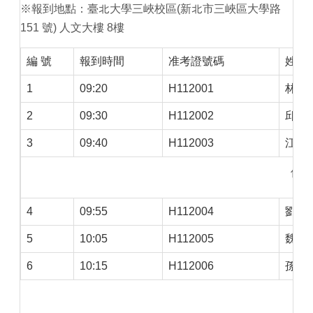
※報到地點：臺北大學三峽校區(新北市三峽區大學路
151 號) 人文大樓 8樓
編 號
報到時間
准考證號碼
姓 
1
09:20
H112001
林○
2
09:30
H112002
邱○
3
09:40
H112003
江○
休息
4
09:55
H112004
劉○
5
10:05
H112005
魏○
6
10:15
H112006
孫○