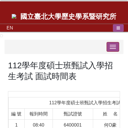
國立臺北大學歷史學系暨研究所
EN
Toggle
navigat
112學年度碩士班甄試入學招
生考試 面試時間表
112學年度碩士班甄試入學招生考試 
編 號
報到時間
甄試證號
姓 名
1
08:40
6400001
何O豪