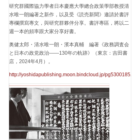
研究群國際協力學者日本慶應大學總合政策學部教授清
水唯一朗編著之新作，以及受《読売新聞》邀請於書評
專欄撰寫專文，與研究群夥伴分享。書評專區，將以二
週一本的頻率跟大家分享好書。
奥健太郎・清水唯一朗・濱本真輔 編著《政務調査会
と日本の政党政治――130年の軌跡》（東京：吉田書
店，2024年4月）。
http://yoshidapublishing.moon.bindcloud.jp/pg5300185.htm