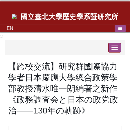
國立臺北大學歷史學系暨研究所
EN
Toggle
navigat
【跨校交流】研究群國際協力
學者日本慶應大學總合政策學
部教授清水唯一朗編著之新作
《政務調査会と日本の政党政
治――130年の軌跡》